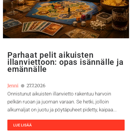
Parhaat pelit aikuisten
illanviettoon: opas isännälle ja
emännälle
Jenni
27.7.2026
Onnistunut aikuisten illanvietto rakentuu harvoin
pelkän ruoan ja juoman varaan. Se hetki, jolloin
alkumaljat on juotu ja pöytäpuheet pidetty, kaipaa...
LUE LISÄÄ