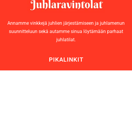
Annamme vinkkejä juhlien järjestämiseen ja juhlamenun
suunnitteluun sekä autamme sinua löytämään parhaat
juhlatilat.
PIKALINKIT
Juhlaravintolat
Juhlamenu
Tanssiravintolat
Blogi
Sivukartta
YHTEISTYÖKUMPPANIT