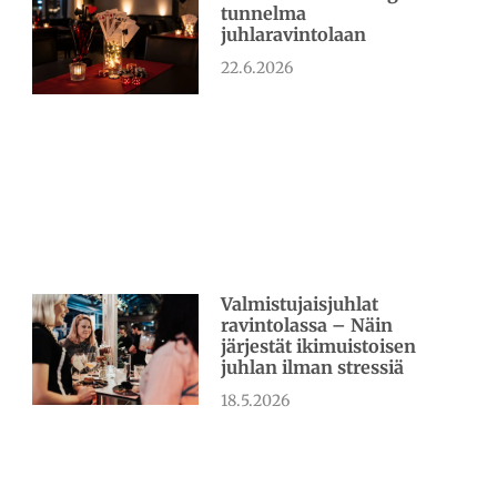
tunnelma
juhlaravintolaan
22.6.2026
Valmistujaisjuhlat
ravintolassa – Näin
järjestät ikimuistoisen
juhlan ilman stressiä
18.5.2026