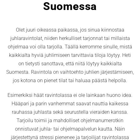
Suomessa
Olet juuri oikeassa paikassa, jos sinua kiinnostaa
juhlaravintolat, niiden herkulliset tarjonnat tai millaista
ohjelmaa voi olla tarjolla. Täällä kerromme sinulle, mistä
kaikkialta hyviä juhlimiseen tarvittavia tiloja löytyy. Heti
on tietysti sanottava, että niitä löytyy kaikkialta
Suomesta. Ravintola on vaihtoehto juhlien järjestämiseen,
jos kotona on pienet tilat tai haluaa päästä helpolla.
Esimerkiksi häät ravintolassa ei ole lainkaan huono idea.
Hääpari ja parin vanhemmat saavat nauttia kaikessa
rauhassa juhlasta sekä seurustella vieraiden kanssa.
Tarjoilu toimii ja mahdolliset ohjelmanumerotkin
onnistuvat juhla- tai ohjelmapalvelun kautta. Näin
järjestettynä stressi pienenee ja tarjoilijat ravintolassa