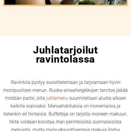
Juhlatarjoilut
ravintolassa
Ravintola pystyy suosittelemaan ja tarjoamaan hyvin
monipuolisen menun. Ruoka-aineallergikkojen tarvitse jäädä
mistään paitsi, sillä
juhlamenu
suunnitellaan alusta alkaen
kaikille sopivaksi. Menuehdotuksia on monenlaisia ja
tietenkin eri hintaisia. Buffetteja on tarjolla moneen makuun.
Niitä voidaan koostaa ihan perinteisistä suomalaisista
menuista, mutta myös eksoottisempia makuja löytyy