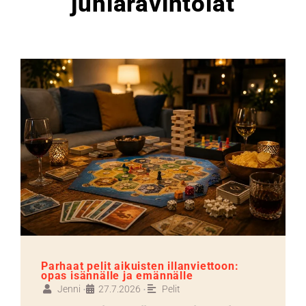
juhlaravintolat
Parhaat pelit aikuisten illanviettoon:
opas isännälle ja emännälle
Jenni
27.7.2026
Pelit
•
•