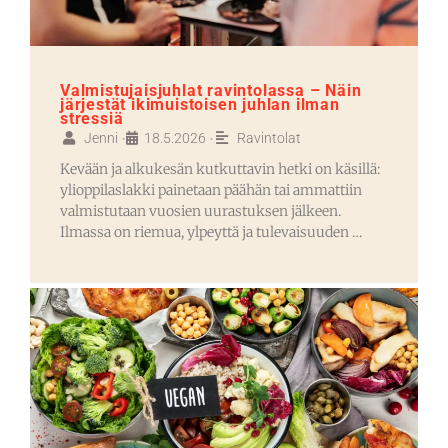
Valmistujaisjuhlat ravintolassa – Näin
järjestät ikimuistoisen juhlan ilman
stressiä
Jenni
18.5.2026
Ravintolat
•
•
Kevään ja alkukesän kutkuttavin hetki on käsillä:
ylioppilaslakki painetaan päähän tai ammattiin
valmistutaan vuosien uurastuksen jälkeen.
Ilmassa on riemua, ylpeyttä ja tulevaisuuden …