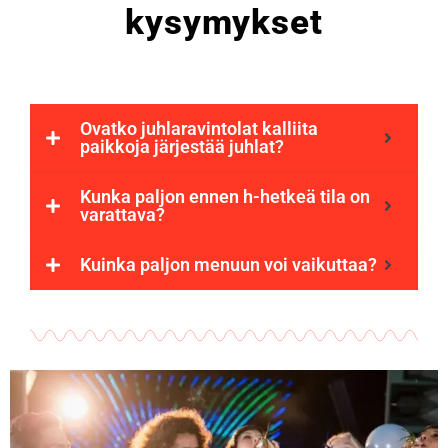
kysymykset
Ovatko juhlaravintolat kalliita
paikkoja järjestää juhlat?
Kunka paljon ennen h-hetkeä tila on
varattava?
Kuinka paljon menuun voi vaikuttaa?