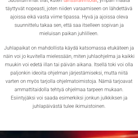
Suosituimmat tilat, kuten
tanssiravintolat
, ympäri maata
täyttyvät nopeasti, joten niiden varaamiseen on lähdettävä
ajoissa eikä vasta viime tipassa. Hyvä ja ajoissa oleva
suunnittelu takaa sen, että saa itselleen sopivan ja
mieluisan paikan juhlilleen.
Juhlapaikat on mahdollista käydä katsomassa etukäteen ja
näin voi jo kuvitella mielessään, miten juhlaohjelma ja kaikki
muukin voi edetä illan tai päivän aikana. Itsellä toki voi olla
paljonkin ideoita ohjelman järjestämiseksi, mutta niitä
varten on myös tarjolla ohjelmatoimistoja. Nämä tarjoavat
ammattitaidolla tehtyä ohjelmaa tarpeen mukaan.
Esiintyjäksi voi saada esimerkiksi jonkun julkkiksen ja
juhlapäivästä tulee ikimuistoinen.