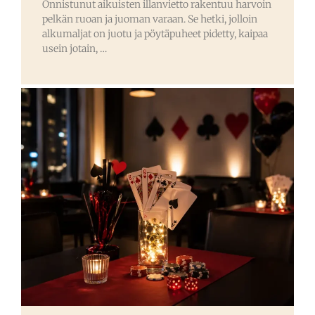
Onnistunut aikuisten illanvietto rakentuu harvoin
pelkän ruoan ja juoman varaan. Se hetki, jolloin
alkumaljat on juotu ja pöytäpuheet pidetty, kaipaa
usein jotain, …