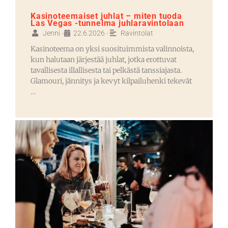
Kasinoteemaiset juhlat – miten tuoda
Las Vegas -tunnelma juhlaravintolaan
Jenni
22.6.2026
Ravintolat
•
•
Kasinoteema on yksi suosituimmista valinnoista,
kun halutaan järjestää juhlat, jotka erottuvat
tavallisesta illallisesta tai pelkästä tanssiajasta.
Glamouri, jännitys ja kevyt kilpailuhenki tekevät
…