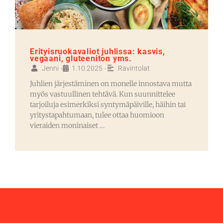
Erityisruokavaliot juhlissa: kasvis,
vegaani, gluteeniton yms.
Jenni
1.10.2025
Ravintolat
•
•
Juhlien järjestäminen on monelle innostava mutta
myös vastuullinen tehtävä. Kun suunnittelee
tarjoiluja esimerkiksi syntymäpäiville, häihin tai
yritystapahtumaan, tulee ottaa huomioon
vieraiden moninaiset …