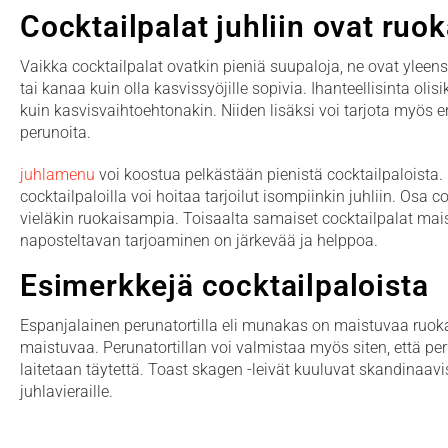
Cocktailpalat juhliin ovat ruok
Vaikka cocktailpalat ovatkin pieniä suupaloja, ne ovat yleensä
tai kanaa kuin olla kasvissyöjille sopivia. Ihanteellisinta olis
kuin kasvisvaihtoehtonakin. Niiden lisäksi voi tarjota myös er
perunoita.
juhlamenu
voi koostua pelkästään pienistä cocktailpaloista.
cocktailpaloilla voi hoitaa tarjoilut isompiinkin juhliin. Osa 
vieläkin ruokaisampia. Toisaalta samaiset cocktailpalat mai
naposteltavan tarjoaminen on järkevää ja helppoa.
Esimerkkejä cocktailpaloista
Espanjalainen perunatortilla eli munakas on maistuvaa ruokaa
maistuvaa. Perunatortillan voi valmistaa myös siten, että peru
laitetaan täytettä. Toast skagen -leivät kuuluvat skandinaav
juhlavieraille.