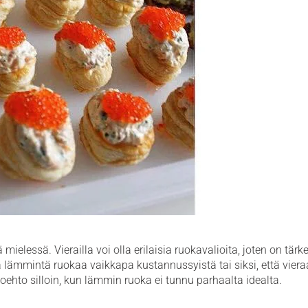
ielessä. Vierailla voi olla erilaisia ruokavalioita, joten on tärk
ta lämmintä ruokaa vaikkapa kustannussyistä tai siksi, että viera
toehto silloin, kun lämmin ruoka ei tunnu parhaalta idealta.