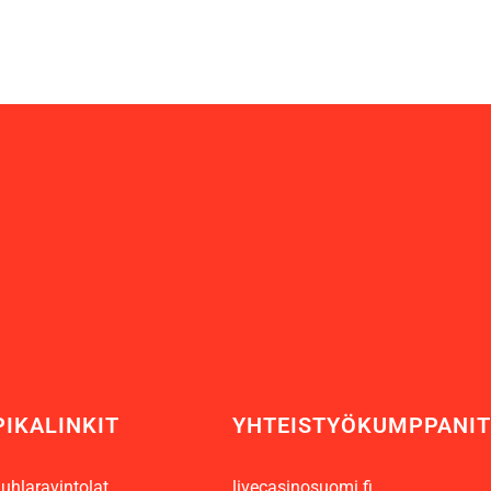
PIKALINKIT
YHTEISTYÖKUMPPANIT
uhlaravintolat
livecasinosuomi.fi