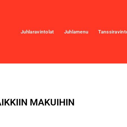
Juhlaravintolat
Juhlamenu
Tanssiravint
IKKIIN MAKUIHIN