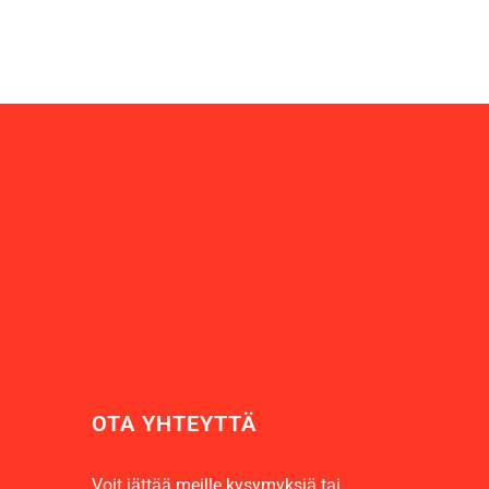
OTA YHTEYTTÄ
Voit jättää meille kysymyksiä tai