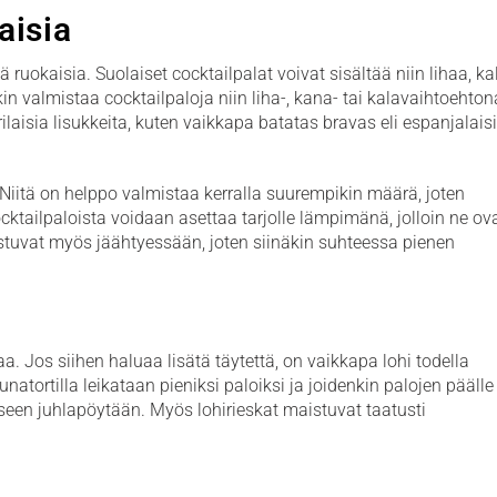
aisia
 ruokaisia. Suolaiset cocktailpalat voivat sisältää niin lihaa, ka
ikin valmistaa cocktailpaloja niin liha-, kana- tai kalavaihtoehton
ilaisia lisukkeita, kuten vaikkapa batatas bravas eli espanjalais
 Niitä on helppo valmistaa kerralla suurempikin määrä, joten
cocktailpaloista voidaan asettaa tarjolle lämpimänä, jolloin ne ov
stuvat myös jäähtyessään, joten siinäkin suhteessa pienen
. Jos siihen haluaa lisätä täytettä, on vaikkapa lohi todella
natortilla leikataan pieniksi paloiksi ja joidenkin palojen päälle
iseen juhlapöytään. Myös lohirieskat maistuvat taatusti