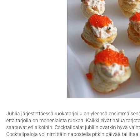
Juhlia järjestettäessä ruokatarjoilu on yleensä ensimmäisenä m
että tarjolla on monenlaista ruokaa. Kaikki eivät halua tarjo
saapuvat eri aikoihin. Cocktailpalat juhliin ovatkin hyvä vaih
Cocktailpaloja voi nimittäin napostella pitkin päivää tai iltaa.