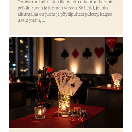
Onnistunut aikuisten illanvietto rakentuu harvoin
pelkän ruoan ja juoman varaan. Se hetki, jolloin
alkumaljat on juotu ja pöytäpuheet pidetty, kaipaa
usein jotain, …