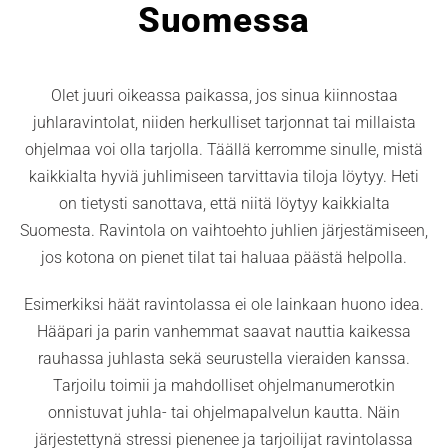
Suomessa
Olet juuri oikeassa paikassa, jos sinua kiinnostaa
juhlaravintolat, niiden herkulliset tarjonnat tai millaista
ohjelmaa voi olla tarjolla. Täällä kerromme sinulle, mistä
kaikkialta hyviä juhlimiseen tarvittavia tiloja löytyy. Heti
on tietysti sanottava, että niitä löytyy kaikkialta
Suomesta. Ravintola on vaihtoehto juhlien järjestämiseen,
jos kotona on pienet tilat tai haluaa päästä helpolla.
Esimerkiksi häät ravintolassa ei ole lainkaan huono idea.
Hääpari ja parin vanhemmat saavat nauttia kaikessa
rauhassa juhlasta sekä seurustella vieraiden kanssa.
Tarjoilu toimii ja mahdolliset ohjelmanumerotkin
onnistuvat juhla- tai ohjelmapalvelun kautta. Näin
järjestettynä stressi pienenee ja tarjoilijat ravintolassa