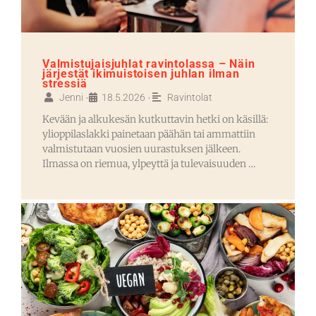
Valmistujaisjuhlat ravintolassa – Näin
järjestät ikimuistoisen juhlan ilman
stressiä
Jenni
18.5.2026
Ravintolat
•
•
Kevään ja alkukesän kutkuttavin hetki on käsillä:
ylioppilaslakki painetaan päähän tai ammattiin
valmistutaan vuosien uurastuksen jälkeen.
Ilmassa on riemua, ylpeyttä ja tulevaisuuden …