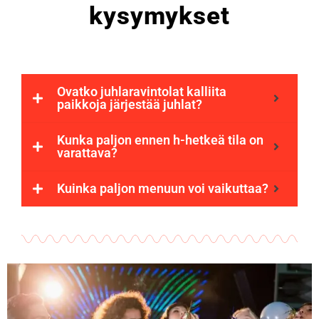
kysymykset
Ovatko juhlaravintolat kalliita
paikkoja järjestää juhlat?
Kunka paljon ennen h-hetkeä tila on
varattava?
Kuinka paljon menuun voi vaikuttaa?