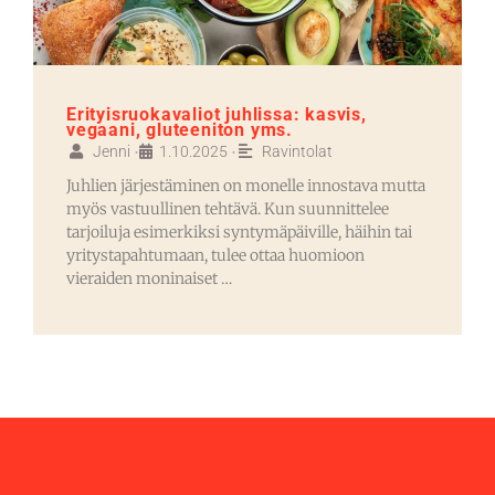
Erityisruokavaliot juhlissa: kasvis,
vegaani, gluteeniton yms.
Jenni
1.10.2025
Ravintolat
•
•
Juhlien järjestäminen on monelle innostava mutta
myös vastuullinen tehtävä. Kun suunnittelee
tarjoiluja esimerkiksi syntymäpäiville, häihin tai
yritystapahtumaan, tulee ottaa huomioon
vieraiden moninaiset …