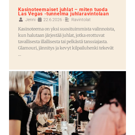
Kasinoteemaiset juhlat – miten tuoda
Las Vegas -tunnelma juhlaravintolaan
Jenni
22.6.2026
Ravintolat
•
•
Kasinoteema on yksi suosituimmista valinnoista,
kun halutaan järjestää juhlat, jotka erottuvat
tavallisesta illallisesta tai pelkästä tanssiajasta.
Glamouri, jännitys ja kevyt kilpailuhenki tekevät
…