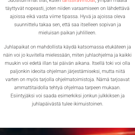
Suosituimmat tilat, kuten
tanssiravintolat
, ympäri maata
täyttyvät nopeasti, joten niiden varaamiseen on lähdettävä
ajoissa eikä vasta viime tipassa. Hyvä ja ajoissa oleva
suunnittelu takaa sen, että saa itselleen sopivan ja
mieluisan paikan juhlilleen.
Juhlapaikat on mahdollista käydä katsomassa etukäteen ja
näin voi jo kuvitella mielessään, miten juhlaohjelma ja kaikki
muukin voi edetä illan tai päivän aikana. Itsellä toki voi olla
paljonkin ideoita ohjelman järjestämiseksi, mutta niitä
varten on myös tarjolla ohjelmatoimistoja. Nämä tarjoavat
ammattitaidolla tehtyä ohjelmaa tarpeen mukaan.
Esiintyjäksi voi saada esimerkiksi jonkun julkkiksen ja
juhlapäivästä tulee ikimuistoinen.