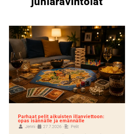
juhlaravintolat
Parhaat pelit aikuisten illanviettoon:
opas isännälle ja emännälle
Jenni
27.7.2026
Pelit
•
•